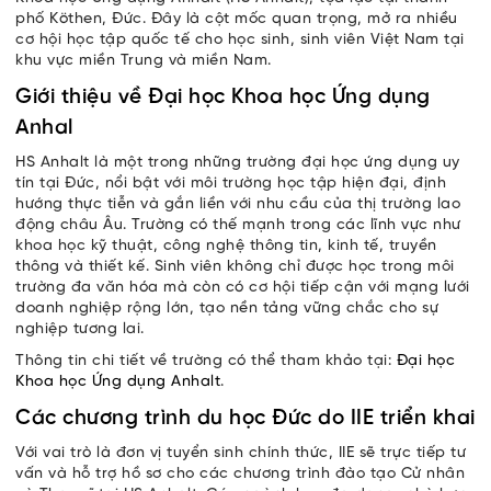
phố Köthen, Đức. Đây là cột mốc quan trọng, mở ra nhiều
cơ hội học tập quốc tế cho học sinh, sinh viên Việt Nam tại
khu vực miền Trung và miền Nam.
Giới thiệu về Đại học Khoa học Ứng dụng
Anhal
HS Anhalt là một trong những trường đại học ứng dụng uy
tín tại Đức, nổi bật với môi trường học tập hiện đại, định
hướng thực tiễn và gắn liền với nhu cầu của thị trường lao
động châu Âu. Trường có thế mạnh trong các lĩnh vực như
khoa học kỹ thuật, công nghệ thông tin, kinh tế, truyền
thông và thiết kế. Sinh viên không chỉ được học trong môi
trường đa văn hóa mà còn có cơ hội tiếp cận với mạng lưới
doanh nghiệp rộng lớn, tạo nền tảng vững chắc cho sự
nghiệp tương lai.
Thông tin chi tiết về trường có thể tham khảo tại:
Đại học
Khoa học Ứng dụng Anhalt
.
Các chương trình du học Đức do IIE triển khai
Với vai trò là đơn vị tuyển sinh chính thức, IIE sẽ trực tiếp tư
vấn và hỗ trợ hồ sơ cho các chương trình đào tạo Cử nhân