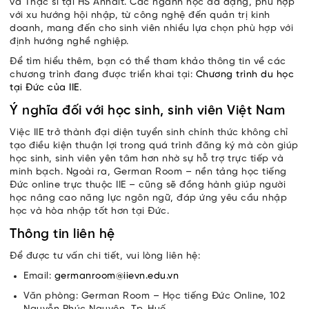
và Thạc sĩ tại HS Anhalt. Các ngành học đa dạng, phù hợp
với xu hướng hội nhập, từ công nghệ đến quản trị kinh
doanh, mang đến cho sinh viên nhiều lựa chọn phù hợp với
định hướng nghề nghiệp.
Để tìm hiểu thêm, bạn có thể tham khảo thông tin về các
chương trình đang được triển khai tại:
Chương trình du học
tại Đức của IIE
.
Ý nghĩa đối với học sinh, sinh viên Việt Nam
Việc IIE trở thành đại diện tuyển sinh chính thức không chỉ
tạo điều kiện thuận lợi trong quá trình đăng ký mà còn giúp
học sinh, sinh viên yên tâm hơn nhờ sự hỗ trợ trực tiếp và
minh bạch. Ngoài ra, German Room – nền tảng học tiếng
Đức online trực thuộc IIE – cũng sẽ đồng hành giúp người
học nâng cao năng lực ngôn ngữ, đáp ứng yêu cầu nhập
học và hòa nhập tốt hơn tại Đức.
Thông tin liên hệ
Để được tư vấn chi tiết, vui lòng liên hệ:
Email:
germanroom@iievn.edu.vn
Văn phòng: German Room – Học tiếng Đức Online, 102