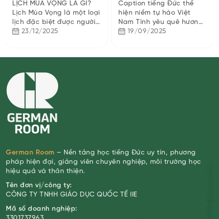
Nam
LỊCH MÙA VỌNG LÀ GÌ?
Caption tiếng Đức thể
Lịch Mùa Vọng là một loại
hiện niềm tự hào Việt
lịch đặc biệt được người
Nam Tình yêu quê hương
Đức sử dụng để đếm
23/12/2025
– cảm xúc vượt mọi ngôn
19/09/2025
ngược 24 ngày trước đêm
ngữ Niềm tự hào về quê
Giáng sinh, tức từ...
hương, đất nước luôn...
German Room
– Nền tảng học tiếng Đức uy tín, phương
pháp hiện đại, giảng viên chuyên nghiệp, môi trường học
hiệu quả và thân thiện.
Tên đơn vị/công ty:
CÔNG TY TNHH GIÁO DỤC QUỐC TẾ IIE
Mã số doanh nghiệp:
3301737963