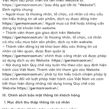
Việt Nam (IIE) phát triển với tên miền Website là:
https://germanroom.vn/ (sau đây gọi tắt là: “Website”)
Định nghĩa chung:
– Người mua: là thương nhân, tổ chức, cá nhân có nhu cầu
tìm hiểu thông tin về sản phẩm, dịch vụ được đăng trên
https://germanroom.vn/
. Người mua có thể hoặc không cần
đăng ký tài khoản trên website.
– Thành viên tham gia giao dịch trên Website
https://germanroom.vn/
là thương nhân, tổ chức, cá nhân
có nhu cầu mua bán sản phẩm, dịch vụ trên website.
– Thành viên đăng ký kê khai ban đầu các thông tin cá
nhân có liên quan, được Ban quản lý
https://germanroom.vn/
chính thức công nhận và được phép
sử dụng dịch vụ do Website
https://germanroom.vn/
.
– Nội dung bản Quy chế này tuân thủ theo các quy định hiện
hành của Việt Nam. Thành viên khi tham gia vào Website
https://germanroom.vn/
phải tự tìm hiểu trách nhiệm pháp lý
của mình đối với luật pháp hiện hành của Việt Nam và cam
kết thực hiện đúng những nội dung trong Quy chế của
Website
https://germanroom.vn/
.
III. Chính sách bảo mật thông tin khách hàng
Mục đích thu thập thông tin cá nhân