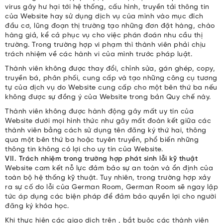
virus gây hư hại tới hệ thống, cấu hình, truyền tải thông tin
của Website hay sử dụng dịch vụ của mình vào mục đích
đầu cơ, lũng đoạn thị trường tạo những đơn đặt hàng, chào
hàng giả, kể cả phục vụ cho việc phán đoán nhu cầu thị
trường. Trong trường hợp vi phạm thì thành viên phải chịu
trách nhiệm về các hành vi của mình trước pháp luật.
Thành viên không được thay đổi, chỉnh sửa, gán ghép, copy,
truyền bá, phân phối, cung cấp và tạo những công cụ tương
tự của dịch vụ do Website cung cấp cho một bên thứ ba nếu
không được sự đồng ý của Website trong bản Quy chế này.
Thành viên không được hành động gây mất uy tín của
Website dưới mọi hình thức như gây mất đoàn kết giữa các
thành viên bằng cách sử dụng tên đăng ký thứ hai, thông
qua một bên thứ ba hoặc tuyên truyền, phổ biến những
thông tin không có lợi cho uy tín của Website.
VII. Trách nhiệm trong trường hợp phát sinh lỗi kỹ thuật
Website cam kết nỗ lực đảm bảo sự an toàn và ổn định của
toàn bộ hệ thống kỹ thuật. Tuy nhiên, trong trường hợp xảy
ra sự cố do lỗi của German Room, German Room sẽ ngay lập
tức áp dụng các biện pháp để đảm bảo quyền lợi cho người
đăng ký khóa học.
Khi thực hiện các giao dịch trên , bắt buộc các thành viên