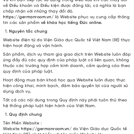
Và khi bạn tiếp tục sử dụng trang web sau khi các thay đổi
về Điều khoản và Điều kiện được đăng tải, có nghĩa là bạn
chấp nhận với những thay đổi đó.
https://germanroom.vn/
là Website phục vụ cung cấp thông
tin các sản phẩm
về khóa học tiếng Đức online.
Nguyên tắc chung
Website điện tử do Viện Giáo dục Quốc tế Việt Nam (IIE) thực
hiện hoạt động và vận hành.
Sản phẩm, dịch vụ tham gia giao dịch trên Website luôn đáp
ứng đầy đủ các quy định của pháp luật có liên quan, không
thuộc các trường hợp cấm kinh doanh, cấm quảng cáo theo
quy định của pháp luật.
Hoạt động mua bán khoá học qua Website luôn được thực
hiện công khai, minh bạch, đảm bảo quyền lợi của người sử
dụng dịch vụ.
Tất cả các nội dung trong Quy định này phải tuân thủ theo
hệ thống pháp luật hiện hành của Việt Nam.
Quy định chung
Tên Miền Website :
Website
https://germanroom.vn/
do Viện Giáo dục Quốc tế