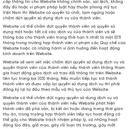
cấp thông tin cho Website không chính xác, sai lệch, không
đầy đủ hoặc vi phạm pháp luật hay thuần phong mỹ tục
Việt Nam thì Website có quyền từ chối, tạm ngừng hoặc
chấm dứt quyền sử dụng dịch vụ của thành viên.
Website có thể chấm dứt quyền thành viên và quyền sử
dụng một hoặc tất cả các dịch vụ của thành viên và sẽ
thông báo cho thành viên trong thời hạn ít nhất là một (01)
tháng trong trường hợp thành viên vi phạm các Quy chế của
Website hoặc có những hành vi ảnh hưởng đến hoạt động
kinh doanh trên Website.
Website sẽ xem xét việc chấm dứt quyền sử dụng dịch vụ và
quyền thành viên của thành viên nếu thành viên không tham
gia hoạt động giao dịch và trao đổi thông tin trên Website
liên tục trong ba (03) tháng. Nếu muốn tiếp tục trở thành
thành viên và được cấp lại quyền sử dụng dịch vụ thì phải
đăng ký lại từ đầu theo mẫu và thủ tục của Website.
Website có thể chấm dứt ngay quyền sử dụng dịch vụ và
quyền thành viên của thành viên nếu Website phát hiện
thành viên đã phá sản, bị kết án hoặc đang trong thời gian
thụ án, trong trường hợp thành viên tiếp tục hoạt động có
thể gây cho Website trách nhiệm pháp lý, có những hoạt
động lừa đảo, giả mạo, gây rối loạn thị trường, gây mất