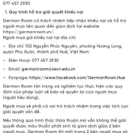
077 457 2930
Quy trình hỗ trợ giải quyết khiếu nại
German Room có trách nhiệm tiếp nhận khiếu nại và hỗ trợ
người mua liên quan đến giao dịch tại website
https://germanroom.vn/.
Người mua gửi khiếu nại tại địa chỉ:
– Địa chỉ: 102 Nguyễn Phúc Nguyên, phường Hương Long,
quận Phú Xuân, thành phố Huế, Việt Nam
– Điện thoại: 077 457 2930
– Email:
germanroom@iievn.edu.vn
– Fanpage:
https://www.facebook.com/GermanRoom.Hue
German Room tôn trọng và nghiêm tục thực hiện các quy
định của pháp luật về bảo vệ quyền lợi của người mua
(người tiêu dùng).
Người mua sẽ phải có vai trò trách nhiệm trong việc tích cực
giải quyết vấn đề.
Nếu thông qua hình thức thỏa thuận mà vẫn không thể giải
quyết được mâu thuẫn phát sinh từ giao dịch giữa 2 bên
người mua, German Room thì một trong 2 bên người mua và