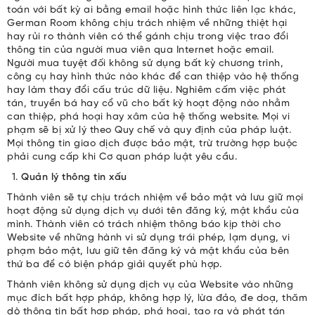
toán với bất kỳ ai bằng email hoặc hình thức liên lạc khác,
German Room không chịu trách nhiệm về những thiệt hại
hay rủi ro thành viên có thể gánh chịu trong việc trao đổi
thông tin của người mua viên qua Internet hoặc email.
Người mua tuyệt đối không sử dụng bất kỳ chương trình,
công cụ hay hình thức nào khác để can thiệp vào hệ thống
hay làm thay đổi cấu trúc dữ liệu. Nghiêm cấm việc phát
tán, truyền bá hay cổ vũ cho bất kỳ hoạt động nào nhằm
can thiệp, phá hoại hay xâm của hệ thống website. Mọi vi
phạm sẽ bị xử lý theo Quy chế và quy định của pháp luật.
Mọi thông tin giao dịch được bảo mật, trừ trường hợp buộc
phải cung cấp khi Cơ quan pháp luật yêu cầu.
Quản lý thông tin xấu
Thành viên sẽ tự chịu trách nhiệm về bảo mật và lưu giữ mọi
hoạt động sử dụng dịch vụ dưới tên đăng ký, mật khẩu của
mình. Thành viên có trách nhiệm thông báo kịp thời cho
Website về những hành vi sử dụng trái phép, lạm dụng, vi
phạm bảo mật, lưu giữ tên đăng ký và mật khẩu của bên
thứ ba để có biện pháp giải quyết phù hợp.
Thành viên không sử dụng dịch vụ của Website vào những
mục đích bất hợp pháp, không hợp lý, lừa đảo, đe doạ, thăm
dò thông tin bất hợp pháp, phá hoại, tạo ra và phát tán