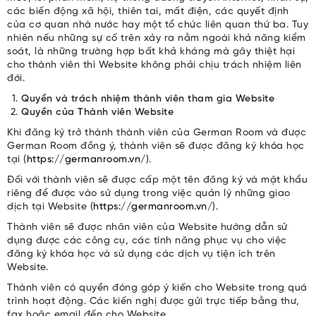
các biến động xã hội, thiên tai, mất điện, các quyết định
của cơ quan nhà nước hay một tổ chức liên quan thứ ba. Tuy
nhiên nếu những sự cố trên xảy ra nằm ngoài khả năng kiểm
soát, là những trường hợp bất khả kháng mà gây thiệt hại
cho thành viên thì Website không phải chịu trách nhiệm liên
đới.
Quyền và trách nhiệm thành viên tham gia Website
Quyền của Thành viên Website
Khi đăng ký trở thành thành viên của German Room và được
German Room đồng ý, thành viên sẽ được đăng ký khóa học
tại (
https://germanroom.vn/
).
Đối với thành viên sẽ được cấp một tên đăng ký và mật khẩu
riêng để được vào sử dụng trong việc quản lý những giao
dịch tại Website (
https://germanroom.vn/
).
Thành viên sẽ được nhân viên của Website hướng dẫn sử
dụng được các công cụ, các tính năng phục vụ cho việc
đăng ký khóa học và sử dụng các dịch vụ tiện ích trên
Website.
Thành viên có quyền đóng góp ý kiến cho Website trong quá
trình hoạt động. Các kiến nghị được gửi trực tiếp bằng thư,
fax hoặc email đến cho Website.