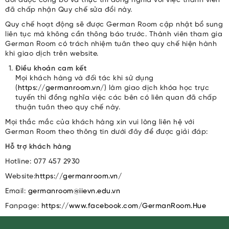
đổi được công bố và thực thi đồng nghĩa với việc thành viên
đã chấp nhận Quy chế sửa đổi này.
Quy chế hoạt động sẽ được German Room cập nhật bổ sung
liên tục mà không cần thông báo trước. Thành viên tham gia
German Room có trách nhiệm tuân theo quy chế hiện hành
khi giao dịch trên website.
Điều khoản cam kết
Mọi khách hàng và đối tác khi sử dụng
(
https://germanroom.vn/
) làm giao dịch khóa học trực
tuyến thì đồng nghĩa việc các bên có liên quan đã chấp
thuận tuân theo quy chế này.
Mọi thắc mắc của khách hàng xin vui lòng liên hệ với
German Room theo thông tin dưới đây để được giải đáp:
Hỗ trợ khách hàng
Hotline: 077 457 2930
Website:
https://germanroom.vn/
Email:
germanroom@iievn.edu.vn
Fanpage:
https://www.facebook.com/GermanRoom.Hue