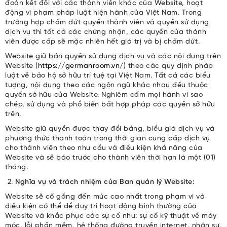
đoàn kết đối với các thành viên khác của Website, hoạt
động vi phạm pháp luật hiện hành của Việt Nam. Trong
trường hợp chấm dứt quyền thành viên và quyền sử dụng
dịch vụ thì tất cả các chứng nhận, các quyền của thành
viên được cấp sẽ mặc nhiên hết giá trị và bị chấm dứt.
Website giữ bản quyền sử dụng dịch vụ và các nội dung trên
Website (
https://germanroom.vn/
) theo các quy dịnh pháp
luật về bảo hộ sở hữu trí tuệ tại Việt Nam. Tất cả các biểu
tượng, nội dung theo các ngôn ngữ khác nhau đều thuộc
quyền sở hữu của Website. Nghiêm cấm mọi hành vi sao
chép, sử dụng và phổ biến bất hợp pháp các quyền sở hữu
trên.
Website giữ quyền được thay đổi bảng, biểu giá dịch vụ và
phương thức thanh toán trong thời gian cung cấp dịch vụ
cho thành viên theo nhu cầu và điều kiện khả năng của
Website và sẽ báo trước cho thành viên thời hạn là một (01)
tháng.
Nghĩa vụ và trách nhiệm của Ban quản lý Website:
Website sẽ cố gắng đến mức cao nhất trong phạm vi và
điều kiện có thể để duy trì hoạt động bình thường của
Website và khắc phục các sự cố như: sự cố kỹ thuật về máy
móc, lỗi phần mềm, hệ thống đường truyền internet, nhân sự,