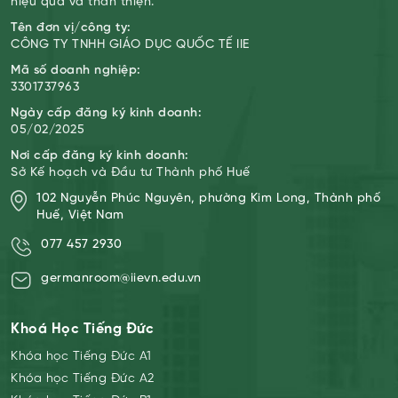
hiệu quả và thân thiện.
Tên đơn vị/công ty:
CÔNG TY TNHH GIÁO DỤC QUỐC TẾ IIE
Mã số doanh nghiệp:
3301737963
Ngày cấp đăng ký kinh doanh:
05/02/2025
Nơi cấp đăng ký kinh doanh:
Sở Kế hoạch và Đầu tư Thành phố Huế
102 Nguyễn Phúc Nguyên, phường Kim Long, Thành phố
Huế, Việt Nam
077 457 2930
germanroom@iievn.edu.vn
Khoá Học Tiếng Đức
Khóa học Tiếng Đức A1
Khóa học Tiếng Đức A2