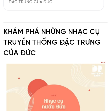
ĐẶC TRƯNG CỦA ĐỨC
KHÁM PHÁ NHỮNG NHẠC CỤ
TRUYỀN THỐNG ĐẶC TRƯNG
CỦA ĐỨC