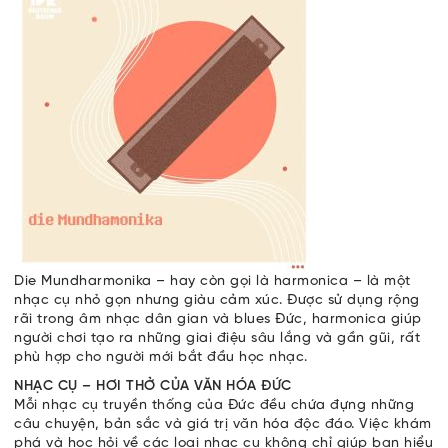
Die Mundharmonika – hay còn gọi là harmonica – là một
nhạc cụ nhỏ gọn nhưng giàu cảm xúc. Được sử dụng rộng
rãi trong âm nhạc dân gian và blues Đức, harmonica giúp
người chơi tạo ra những giai điệu sâu lắng và gần gũi, rất
phù hợp cho người mới bắt đầu học nhạc.
NHẠC CỤ – HƠI THỞ CỦA VĂN HÓA ĐỨC
Mỗi nhạc cụ truyền thống của Đức đều chứa đựng những
câu chuyện, bản sắc và giá trị văn hóa độc đáo. Việc khám
phá và học hỏi về các loại nhạc cụ không chỉ giúp bạn hiểu