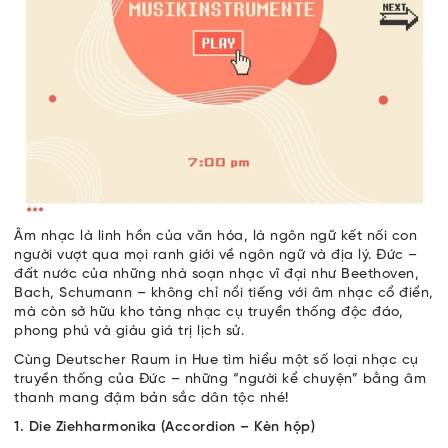
Âm nhạc là linh hồn của văn hóa, là ngôn ngữ kết nối con
người vượt qua mọi ranh giới về ngôn ngữ và địa lý. Đức –
đất nước của những nhà soạn nhạc vĩ đại như Beethoven,
Bach, Schumann – không chỉ nổi tiếng với âm nhạc cổ điển,
mà còn sở hữu kho tàng nhạc cụ truyền thống độc đáo,
phong phú và giàu giá trị lịch sử.
Cùng Deutscher Raum in Hue tìm hiểu một số loại nhạc cụ
truyền thống của Đức – những “người kể chuyện” bằng âm
thanh mang đậm bản sắc dân tộc nhé!
1. Die Ziehharmonika (Accordion – Kèn hộp)