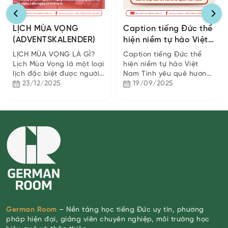
LỊCH MÙA VỌNG
Caption tiếng Đức thể
(ADVENTSKALENDER)
hiện niềm tự hào Việt
Nam
LỊCH MÙA VỌNG LÀ GÌ?
Caption tiếng Đức thể
Lịch Mùa Vọng là một loại
hiện niềm tự hào Việt
lịch đặc biệt được người
Nam Tình yêu quê hương
Đức sử dụng để đếm
23/12/2025
– cảm xúc vượt mọi ngôn
19/09/2025
ngược 24 ngày trước đêm
ngữ Niềm tự hào về quê
Giáng sinh, tức từ...
hương, đất nước luôn...
German Room
– Nền tảng học tiếng Đức uy tín, phương
pháp hiện đại, giảng viên chuyên nghiệp, môi trường học