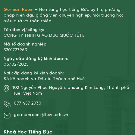
German Room
– Nền tảng học tiếng Đức uy tín, phương
pháp hiện đại, giảng viên chuyên nghiệp, môi trường học
hiệu quả và thân thiện.
Tên đơn vị/công ty:
CÔNG TY TNHH GIÁO DỤC QUỐC TẾ IIE
Mã số doanh nghiệp:
3301737963
Ngày cấp đăng ký kinh doanh:
05/02/2025
Nơi cấp đăng ký kinh doanh:
Sở Kế hoạch và Đầu tư Thành phố Huế
102 Nguyễn Phúc Nguyên, phường Kim Long, Thành phố
Huế, Việt Nam
077 457 2930
germanroom@iievn.edu.vn
Khoá Học Tiếng Đức