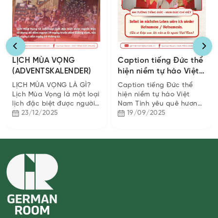
LỊCH MÙA VỌNG
Caption tiếng Đức thể
(ADVENTSKALENDER)
hiện niềm tự hào Việt
Nam
LỊCH MÙA VỌNG LÀ GÌ?
Caption tiếng Đức thể
Lịch Mùa Vọng là một loại
hiện niềm tự hào Việt
lịch đặc biệt được người
Nam Tình yêu quê hương
Đức sử dụng để đếm
23/12/2025
– cảm xúc vượt mọi ngôn
19/09/2025
ngược 24 ngày trước đêm
ngữ Niềm tự hào về quê
Giáng sinh, tức từ...
hương, đất nước luôn...